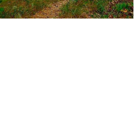
Керчь
Чтобы полно раскрыть для себя
очарование этого города, отправляйтесь
в незабываемое путешествие и
насладитесь экскурсиями с нашими
знающими гидами.
Посмотреть все
экскурсии