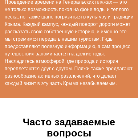
Проведение времени на Генеральских пляжах — это
не только возможность покоя на фоне воды и теплого
песка, но также шанс погрузиться в культуру и традиции
Крыма. Каждый кампус, каждый поворот дороги может
рассказать свою собственную историю, и именно это
мы стремимся передать нашим туристам. Гиды
предоставляют полезную информацию, а сам процесс
путешествия запоминается на долгие годы.
Насладитесь атмосферой, где природа и история
переплетаются друг с другом. Пляжи также предлагают
разнообразие активных развлечений, что делает
каждый визит в эту часть Крыма незабываемым.
Часто задаваемые
вопросы