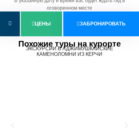
В указанную дату и время вас будет ждать гид в
оговоренном месте
ЦЕНЫ
ЗАБРОНИРОВАТЬ
Похожие туры на курорте
ЭКСКУРСИИ В АДЖИМУШКАЙСКИЕ
КАМЕНОЛОМНИ ИЗ КЕРЧИ