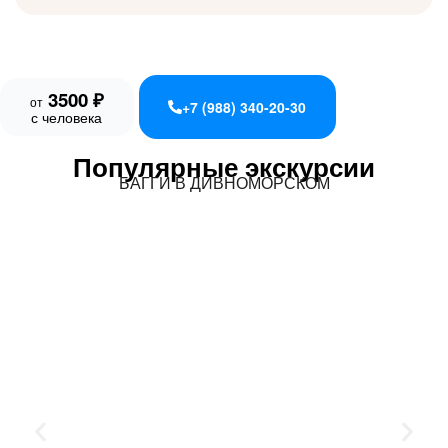
3500 ₽
от
+7 (988) 340-20-30
с человека
Популярные экскурсии
БАГГИ В ДИВНОМОРСКОМ