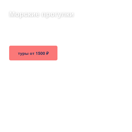
Морские прогулки
Откройте для себя красоту черноморских скал и
заливов Алушты! Насладитесь свежим воздухом и
великолепными пейзажами во время прогулки.
туры от 1500 ₽