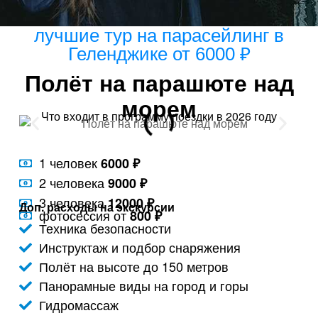
лучшие тур на парасейлинг в
Геленджике от 6000 ₽
Полёт на парашюте над
морем
Что входит в программу поездки в 2026 году
1 человек
6000 ₽
2 человека
9000 ₽
3 человека
12000 ₽
Доп. расходы на экскурсии
фотосессия от
800 ₽
Техника безопасности
Инструктаж и подбор снаряжения
Полёт на высоте до 150 метров
Панорамные виды на город и горы
Гидромассаж