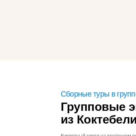
Сборные туры в групп
Групповые э
из Коктебел
Курортный город на восточном 