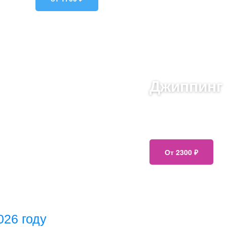
Джиппинг
тебели!
Увлекательные джип-
себя скрытые уголки
острыми ощущениями
От 2300 ₽
026 году