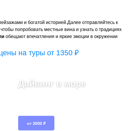
ейзажами и богатой историей.Далее отправляйтесь к
чтобы попробовать местные вина и узнать о традициях
ли
обещают впечатления и яркие эмоции в окружении
цены на туры от 1350 ₽
Дайвинг в море
Погружение в подводный мир
Коктебели! Исследуйте красочные рифы
и удивительные морские обитатели
от 3000 ₽