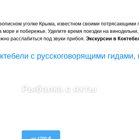
ивописном уголке Крыма, известном своими потрясающими п
море и побережье. Уделите время поездки на винодельни, 
ожно расслабиться под звуки прибоя.
Экскурсии в Коктебе
ктебели с русскоговорящими гидами, 
Рыбалка с яхты
Наслаждайтесь расслабляющим днем на
яхте с рыбалкой в Коктебели! Ловите
рыбу, наслаждаясь морским бризом и
прекрасными видами.
от 1700 ₽