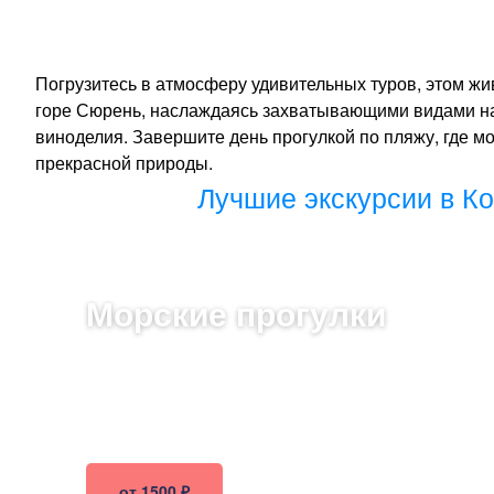
Погрузитесь в атмосферу удивительных туров, этом ж
горе Сюрень, наслаждаясь захватывающими видами на 
виноделия. Завершите день прогулкой по пляжу, где м
прекрасной природы.
Лучшие экскурсии в Ко
Морские прогулки
Откройте для себя красоту Коктебели с
воды! Удивительные пейзажи и свежий
воздух ждут вас на захватывающих
морских прогулках.
от 1500 ₽