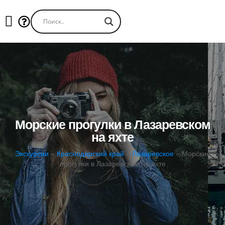
Морские прогулки в Лазаревском
на яхте
Экскурсии
»
Краснодарский край
»
Лазаревское
»
Морские
прогулки в Лазаревском на яхте