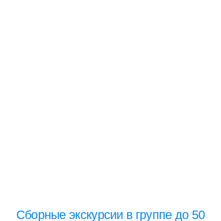
Оценить поистине всю красоту этого
города, можно лишь провести время на
путешествиях и турах с нашими гидами
Посмотреть все
экскурсии
Сборные экскурсии в группе до 50