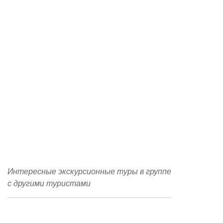
Чтобы по-настоящему оценить все
прелести курорта, необходимо провести
время в увлекательных приключениях с
нашими опытными гидами.
Посмотреть все
экскурсии
Интересные экскурсионные туры в группе
с другими туристами