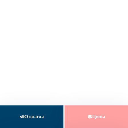
Пхукет
📣Отзывы
💲Цены