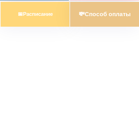
Чтобы по-настоящему ощутить всю
прелесть этого острова, необходимо
💸Способ оплаты
📅Расписание
отправиться в путешествие с нашими
гидами.
Посмотреть все
экскурсии