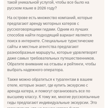
вам специальные скидки на экскурсии в
такой уникальной услугой, чтобы все было на
самых живописных и увлекательных
русском языке в 2026 году?
локациях! Не упустите шанс открыть
новые горизонты по привлекательной
На острове есть множество компаний, которые
цене!
предлагают аренду моторных катеров с
русскоговорящими гидами. Одним из лучших
посмотреть предложение
способов найти подходящий вариант является
поиск в интернете. Специальные туристические
сайты и местные агентства предлагают
разнообразные маршруты, которые удовлетворят
даже самых требовательных путешественников.
Обратите внимание на отзывы и рейтинги, чтобы
выбрать надежного оператора.
Также можно обратиться к турагентам в вашем
отеле, которые знают, где купить экскурсию с
аренда катера, и помогут организовать все по
высшему классу. К тому же, многие русскоязычные
гиды предлагают индивидуальные экскурсии. Это