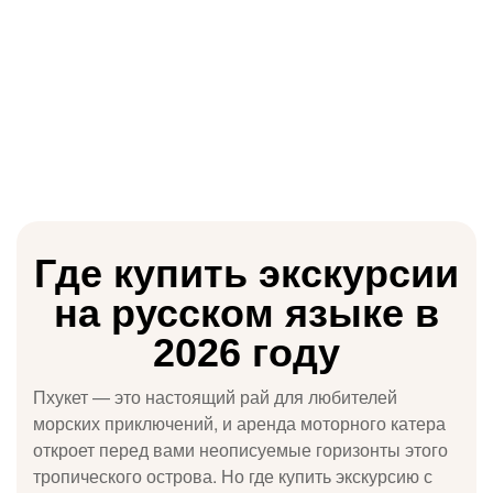
🎉 Уникальные
Где купить экскурсии
предложения на
на русском языке в
экскурсии —
2026 году
познайте мир
вместе с нами! 🌍
Пхукет — это настоящий рай для любителей
морских приключений, и аренда моторного катера
Хотите сделать свои приключения еще
откроет перед вами неописуемые горизонты этого
более захватывающими и
тропического острова. Но где купить экскурсию с
незабываемыми? Мы рады предложить