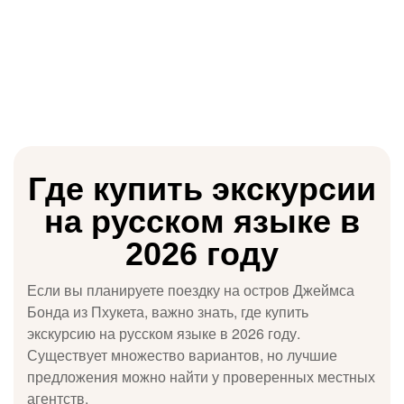
🎉 Уникальные
Где купить экскурсии
предложения на
на русском языке в
экскурсии —
2026 году
познайте мир
вместе с нами! 🌍
Если вы планируете поездку на остров Джеймса
Бонда из Пхукета, важно знать, где купить
Хотите сделать свои приключения еще
экскурсию на русском языке в 2026 году.
более захватывающими и
Существует множество вариантов, но лучшие
незабываемыми? Мы рады предложить
вам специальные скидки на экскурсии в
предложения можно найти у проверенных местных
самых живописных и увлекательных
агентств.
локациях! Не упустите шанс открыть