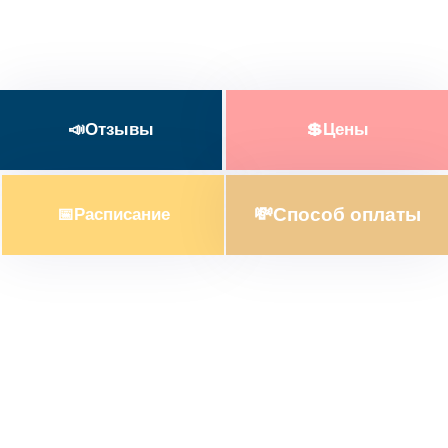
Пхукет
📣Отзывы
💲Цены
Чтобы по-настоящему ощутить всю
прелесть этого острова, необходимо
💸Способ оплаты
📅Расписание
отправиться в путешествие с нашими
гидами.
Посмотреть все
экскурсии