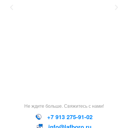
Не
ждите
больше
.
Свяжитесь
с
нами
!
+7 913 275-91-02
info@lafboro.ru