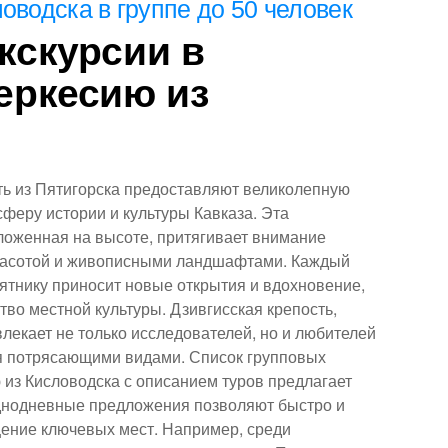
ловодска
в группе до 50 человек
 жаждет открытий и
д – Кисловодск! Этот
кскурсии в
писными пейзажами и
еркесию из
страны и мира.
ть из Пятигорска предоставляют великолепную
сферу истории и культуры Кавказа. Эта
ложенная на высоте, притягивает внимание
красотой и живописными ландшафтами. Каждый
мятнику приносит новые открытия и вдохновение,
тво местной культуры. Дзивгисская крепость,
лекает не только исследователей, но и любителей
я потрясающими видами. Список групповых
 из Кисловодска с описанием туров предлагает
днодневные предложения позволяют быстро и
ение ключевых мест. Например, среди