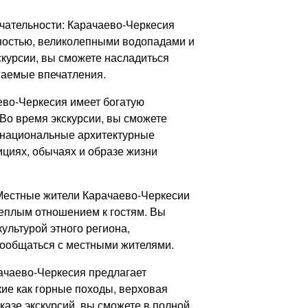
чательности: Карачаево-Черкесия
тностью, великолепными водопадами и
курсии, вы сможете насладиться
ваемые впечатления.
аево-Черкесия имеет богатую
 Во время экскурсии, вы сможете
и национальные архитектурные
ициях, обычаях и образе жизни
 Местные жители Карачаево-Черкесии
теплым отношением к гостям. Вы
ультурой этного региона,
ообщаться с местными жителями.
рачаево-Черкесия предлагает
кие как горные походы, верховая
аказе экскурсий, вы сможете в полной