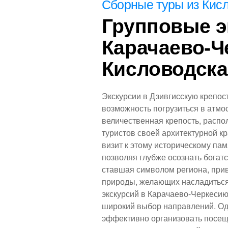
Сборные
туры из Кис
ем о запуске новых туристических пакетов для тех, кто
лений от поездки в сердце Кавказских Минеральных Во
Групповые э
авится своими целебными минеральными водами, живо
Карачаево-Ч
иматом, который привлекает туристов со всех уголков 
Кисловодска
Посмотреть красивые места
Экскурсии в Дзивгисскую крепос
возможность погрузиться в атмо
величественная крепость, распо
туристов своей архитектурной 
визит к этому историческому па
позволяя глубже осознать богатс
ставшая символом региона, прив
природы, желающих насладитьс
экскурсий в Карачаево-Черкесию
широкий выбор направлений. О
эффективно организовать посещ