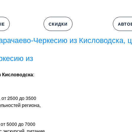
ЫЕ
СКИДКИ
АВТО
арачаево-Черкесию из Кисловодска, ц
ркесию из
з Кисловодска
:
 от 2500 до 3500
льностей региона,
от 5000 до 7000
 экскурсий, питание