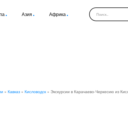
па
Азия
Африка
и в Карачаево-Черкесию из Ки
ии
»
Кавказ
»
Кисловодск
»
Экскурсии в Карачаево-Черкесию из Кис