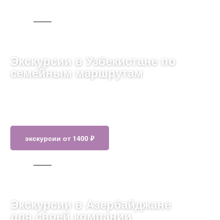
С ГИДОМ
Экскурсии в Узбекистане по
семейным маршрутам
Откройте для себя магию шелкового пути с его
древними городами, архитектурными чудесами и
богатой культурой
экскурсии от 1400 ₽
245 ТУРОВ
Экскурсии в Азербайджане
для своей компании