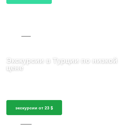
ДЛЯ ДЕТЕЙ
Экскурсии в Турции по низкой
цене
Путешествуйте по стране, где Восток встречается с
Западом, наслаждаясь древними руинами,
живописными пейзажами и кухней.
экскурсии от 23 $
2465 ТУРОВ