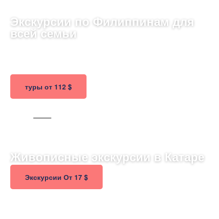
Экскурсии по Филиппинам для
всей семьи
Откройте мир тропических островов и водопадов,
погружаясь в культуру и экзотику Филиппин!
туры от 112 $
224 ТУРА
Живописные экскурсии в Катаре
Экскурсии От 17 $