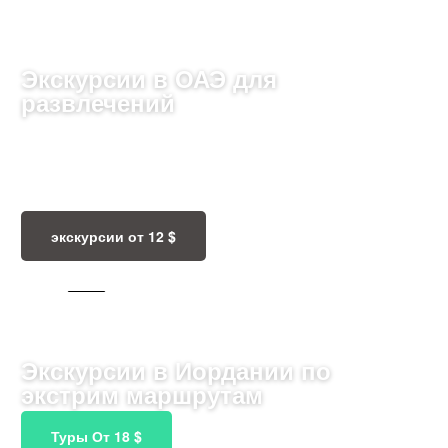
Экскурсии в ОАЭ для
развлечений
Путешествуйте по роскошным городам,
высокотехнологичным небоскрёбам и пустынным
пейзажам ОАЭ, наслаждаясь впечатлениями.
экскурсии от 12 $
1002 ТУРА
Экскурсии в Иордании по
экстрим маршрутам
Туры От 18 $