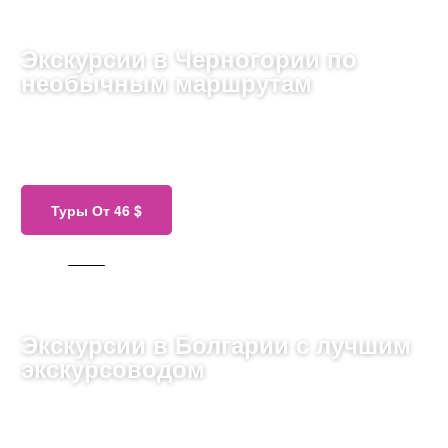
Экскурсии в Черногории по
необычным маршрутам
Насладитесь красотой адриатического побережья,
старинных крепостей и впечатляющих горных
пейзажей.
Туры От 46 $
780 ТУРОВ
Экскурсии в Болгарии с лучшим
экскурсоводом
Откройте для себя сказочные курорты, исторические
города и природные заповеды Черного моря.