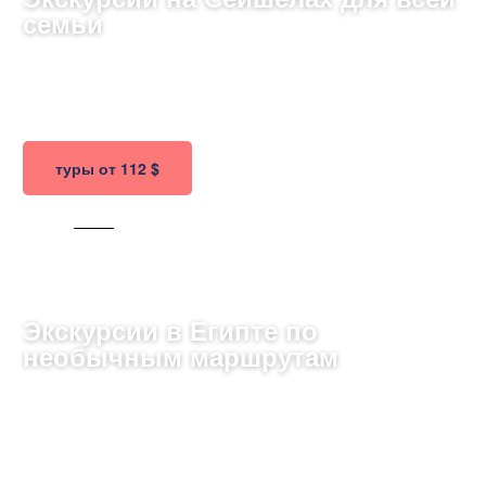
семьи
Исследуйте тропические райские острова Сейшелы:
живописные пляжи, яркие кораллы и захватывающие
экскурсии по флоре и фауне!
туры от 112 $
224 ТУРА
Экскурсии в Египте по
необычным маршрутам
Исследуйте мистический Египет: сокровища
древних пирамид, величие Нила и потрясающие
храмовые комплексы расскажут историю этой
удивительной страны!