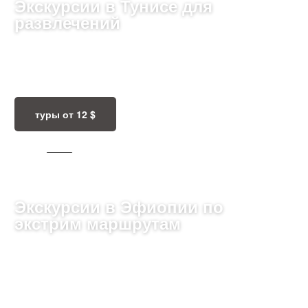
Экскурсии в Тунисе для
развлечений
Откройте для себя Тунис: древние руины Карфагена,
уютные улицы медин, живописные пляжи и культура
Средиземноморья ждут вас!
туры от 12 $
1002 ТУРА
Экскурсии в Эфиопии по
экстрим маршрутам
Откройте удивительный мир Эфиопии: древние
церкви Лалибелы, загадочные африканские горы и
богатая культура, впечатляющая своим
многообразием!