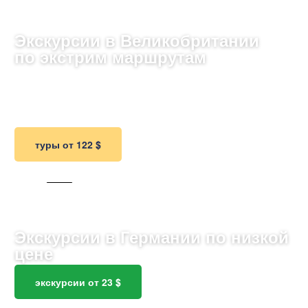
1002 ТУРА
Экскурсии в Великобритании
по экстрим маршрутам
Исследуйте мистические замки и старинные города,
сочетая историю и культуру на легендарных
просторах Великобритании.
туры от 122 $
422 ТУРА
Экскурсии в Германии по низкой
цене
экскурсии от 23 $