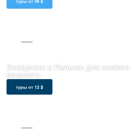
туры от 36 $
122 ТУРА
Экскурсии в Польше для любого
возраста
туры от 12 $
180 ТУРОВ