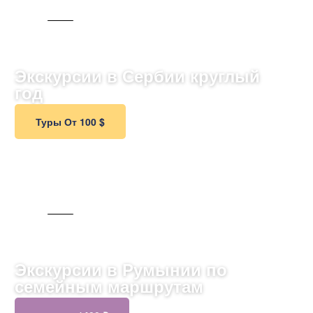
65 ТУРОВ
Экскурсии в Сербии круглый
год
Туры От 100 $
С ГИДОМ
Экскурсии в Румынии по
семейным маршрутам