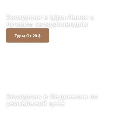
888 ТУРОВ
Экскурсии в Шри-Ланке с
лучшим экскурсоводом
Туры От 29 $
Экскурсии в Индонезии по
уникальной цене
Путешествуйте по экзотическим островам,
наслаждайтесь пляжами и вулканами, открывая
разнообразие культуры