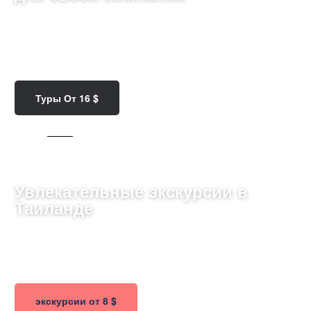
Исследуйте контраст между традициями и
современностью: шедевры архитектуры,
вдохновляющие пейзажи и яркую культуру
Азербайджана.
Туры От 16 $
65 ТУРОВ
Увлекательные экскурсии в
Таиланде
Исследуйте красочные храмы, тропические острова и
уличную кухню, погружаясь в атмосферу азиатского
рая.
экскурсии от 8 $