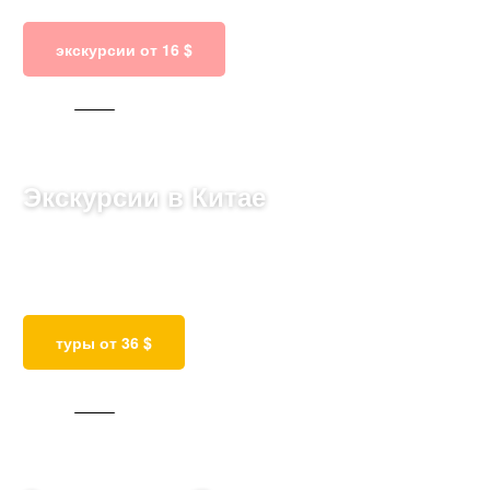
экскурсии от 16 $
91 ТУР
Экскурсии в Китае
Откройте для себя великое наследие: от Великой
стены до живописных гор и современных
мегаполисов в захватывающем Китае.
туры от 36 $
101 ТУР