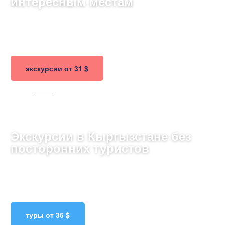
интересным местам
Откройте для себя культуру Вьетнама через его
живописные пейзажи, исторические памятники и
незабываемую кухню.
экскурсии от 31 $
121 ТУР
Экскурсии в Кыргызстане без
посторонних туристов
Исследуйте величественные горы и красивейшие
озёра, знакомясь с культурой кочевников в сердце
Центральной Азии.
туры от 36 $