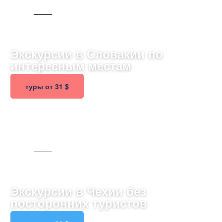
SELL
Экскурсии в Словакии по
интересным местам
туры от 31 $
121 ТУР
Экскурсии в Чехии без
посторонних туристов