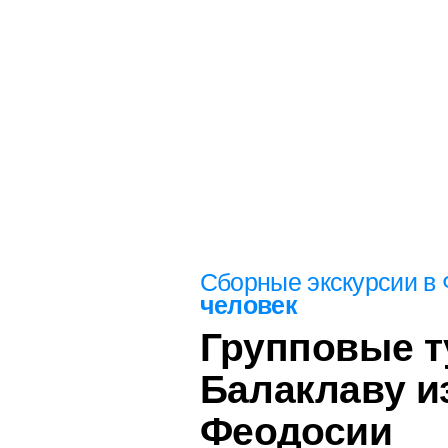
Сборные
экскурсии в
человек
Феодосия
Групповые т
Балаклаву и
 ощутить всю прелесть этого города, необходимо отпр
шествие и наслаждаться турами с нашими опытными ги
Феодосии