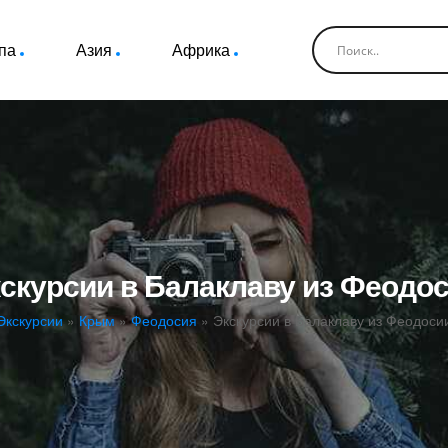
па
Азия
Африка
скурсии в Балаклаву из Феодо
Экскурсии
»
Крым
»
Феодосия
»
Экскурсии в Балаклаву из Феодоси