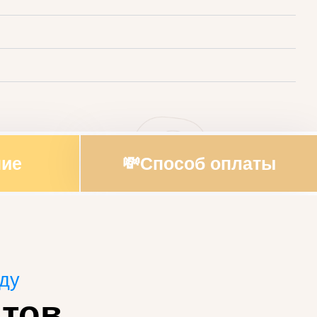
ние
💸Способ оплаты
оду
тов