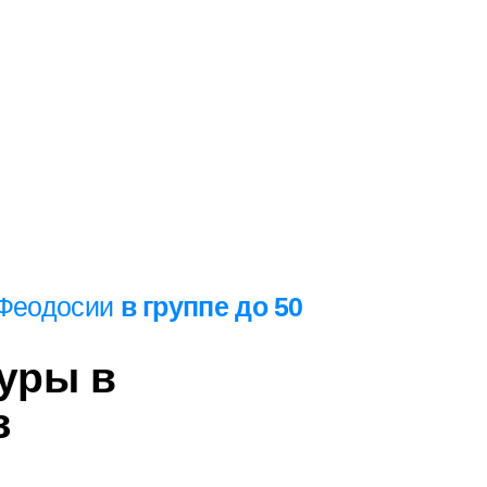
 Феодосии
в группе до 50
уры в
з
авиться в уникальное
дами.