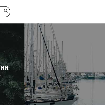
сии
и