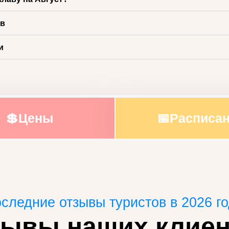
ов
и
💲Цены
📅Расписа
следние отзывы туристов в 2026 г
зывы наших клиен