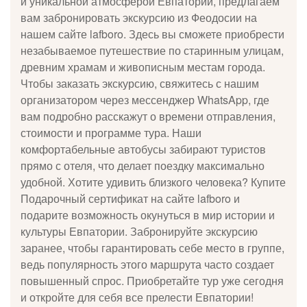
и уникальной атмосферой Евпатории, предлагаем
вам забронировать экскурсию из Феодосии на
Жаждете сделать свои приключения
нашем сайте lafboro. Здесь вы сможете приобрести
более захватывающими и
незабываемое путешествие по старинным улицам,
запоминающимися? Мы с радостью
представляем вам эксклюзивные скидки
древним храмам и живописным местам города.
на туры в самых живописных и
Чтобы заказать экскурсию, свяжитесь с нашим
интересных местах! Не упустите
организатором через мессенджер WhatsApp, где
возможность исследовать новые
горизонты по выгодной цене!
вам подробно расскажут о времени отправления,
стоимости и программе тура. Наши
комфортабельные автобусы забирают туристов
посмотреть предложение
прямо с отеля, что делает поездку максимально
удобной. Хотите удивить близкого человека? Купите
Подарочный сертификат на сайте lafboro и
подарите возможность окунуться в мир истории и
культуры Евпатории. Забронируйте экскурсию
заранее, чтобы гарантировать себе место в группе,
ведь популярность этого маршрута часто создает
повышенный спрос. Приобретайте тур уже сегодня
и откройте для себя все прелести Евпатории!