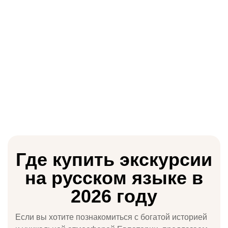
🎉 Удивительные
Где купить экскурсии
предложения на
на русском языке в
экскурсии —
откройте для себя
2026 году
мир вместе с нами!
Если вы хотите познакомиться с богатой историей
🌍