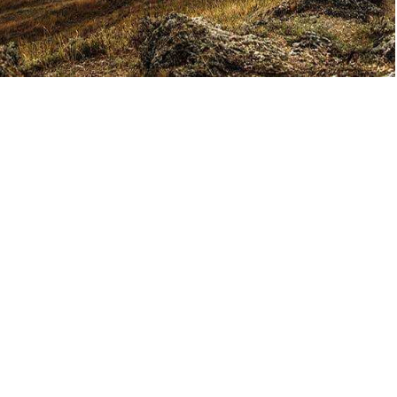
Феодосия
Чтобы по-настоящему ощутить всю
прелесть этого города, необходимо
отправиться в уникальное путешествие и
наслаждаться турами с нашими
опытными гидами.
Посмотреть все
экскурсии