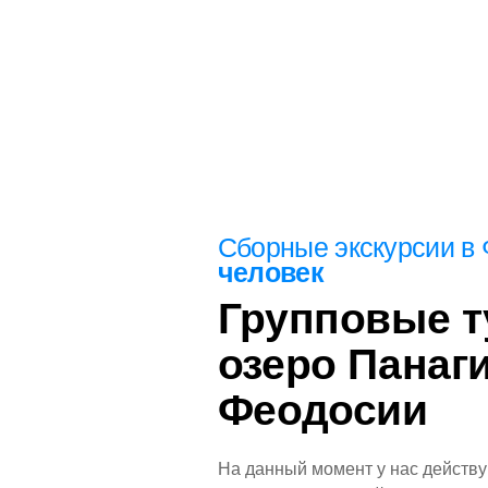
Сборные
экскурсии в
человек
Феодосия
Групповые т
озеро Панаги
 ощутить всю прелесть этого города, необходимо отпр
шествие и наслаждаться турами с нашими опытными ги
Феодосии
Посмотреть все экскурсии
На данный момент у нас действу