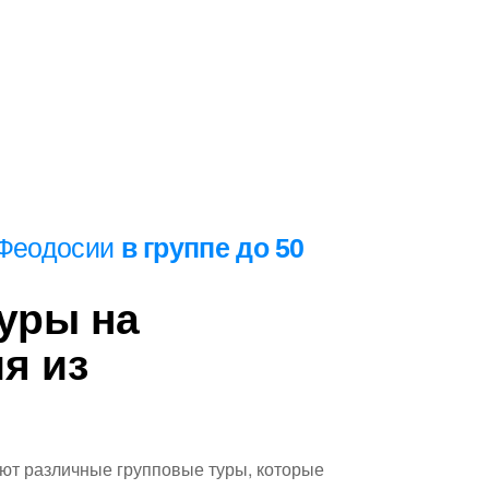
 Феодосии
в группе до 50
уры на
я из
авиться в уникальное
дами.
ют различные групповые туры, которые