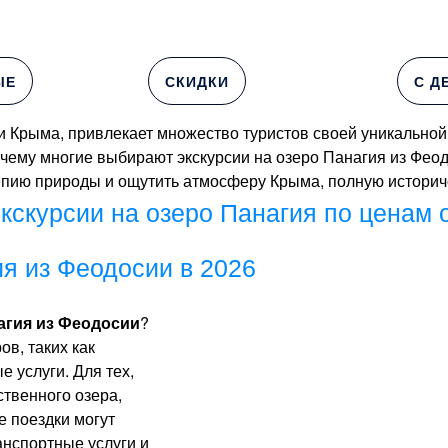
ЫЕ
СКИДКИ
С Д
и Крыма, привлекает множество туристов своей уникальной
почему многие выбирают экскурсии на озеро Панагия из Феод
епию природы и ощутить атмосферу Крыма, полную историче
экскурсии на озеро Панагия по ценам о
ия из Феодосии в 2026
агия из Феодосии
?
в, таких как
 услуги. Для тех,
ственного озера,
 поездки могут
анспортные услуги и