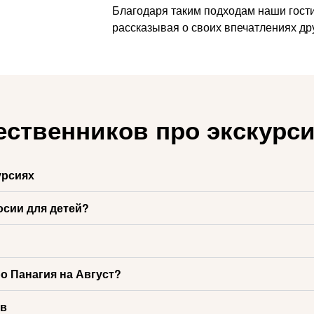
Благодаря таким подходам наши гости
рассказывая о своих впечатлениях др
ественников про экскурс
урсиях
осии для детей?
ро Панагия на Август?
ов