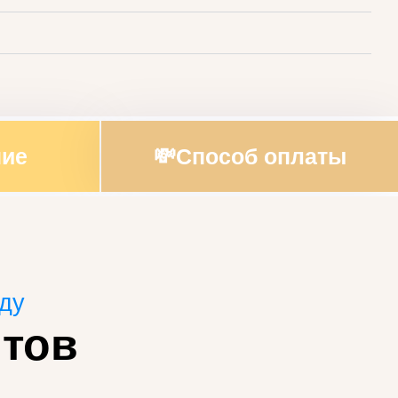
ние
💸Способ оплаты
оду
тов