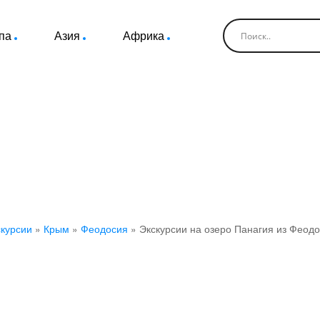
па
Азия
Африка
урсии на озеро Панагия из Фео
курсии
»
Крым
»
Феодосия
»
Экскурсии на озеро Панагия из Феод