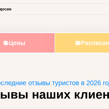
одосии
💲Цены
📅Расписа
следние отзывы туристов в 2026 г
зывы наших клиен